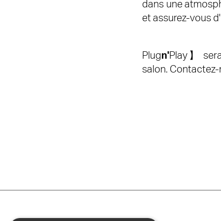
dans une atmosphè
et assurez-vous d'
‍Plug
n'
Play】 sera 
salon. Contactez